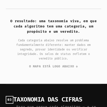
O resultado: uma taxonomia viva, em que
cada algoritmo tem uma categoria, um
propósito e um veredito.
Cada categoria abaixo resolve um problema
fundamentalmente diferente: manter dados em
segredo, provar identidade ou verificar
integridade. Os selos de status refletem o
veredito público.
O MAPA ESTÁ LOGO ABAIXO ↓
TAXONOMIA DAS CIFRAS
03
Para que serve cada algoritmo — e se