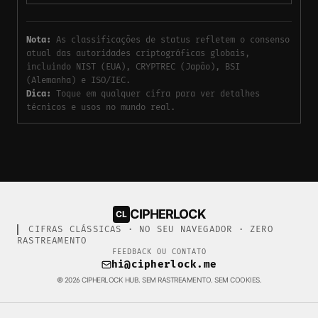
Nota:
As classificações de status refletem o consenso
atual das autoridades criptográficas globais,
incluindo NIST (EUA), CRYPTREC (Japão), BSI
(Alemanha) e ISO/IEC.
Dica:
Toque em qualquer cifra para ver detalhes
técnicos e usos no mundo real.
CipherLock Academy is a free 
CIPHERLOCK
CL
▎
CIFRAS CLÁSSICAS · NO SEU NAVEGADOR · ZERO
RASTREAMENTO
FEEDBACK OU CONTATO
hi@cipherlock.me
© 2026 CIPHERLOCK HUB. SEM RASTREAMENTO. SEM COOKIES.