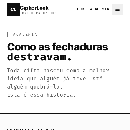
CipherLock
CL
HUB
ACADEMIA
CipherLock is a free online cryptography tool and lear
CRYPTOGRAPHY HUB
▎
ACADEMIA
Academia de Criptografia
Como as fechaduras
destravam.
Toda cifra nasceu como a melhor
ideia que alguém já teve. Até
alguém quebrá-la.
Esta é essa história.