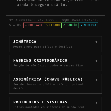
ainda é seguro usá-lo.
32 ALGORITMOS MAPEADOS · TOQUE PARA EXPANDIR
STATUS:
⚠ QUEBRADA
◌ LEGADO
✓ PADRÃO
★ MODERNA
SIMÉTRICA
▼
Mesma chave para cifrar e decifrar
HASHING CRIPTOGRÁFICO
▼
Função de mão única: dados → resumo fixo
ASSIMÉTRICA (CHAVE PÚBLICA)
▼
Par de chaves: a pública cifra, a privada
decifra
PROTOCOLOS E SISTEMAS
▼
Cifras montadas em sistemas do mundo real