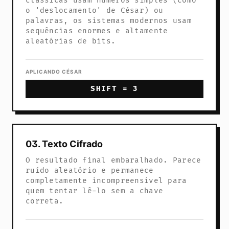
clássicas usam números simples (como
o 'deslocamento' de César) ou
palavras, os sistemas modernos usam
sequências enormes e altamente
aleatórias de bits.
APLICANDO CÉSAR
SHIFT = 3
03. Texto Cifrado
O resultado final embaralhado. Parece
ruído aleatório e permanece
completamente incompreensível para
quem tentar lê-lo sem a chave
correta.