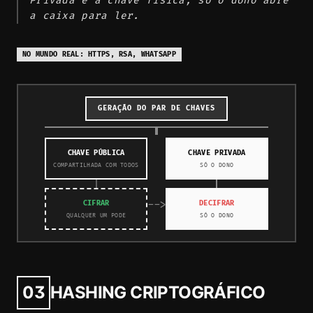
Privada é a chave física; só o dono abre
a caixa para ler.
NO MUNDO REAL: HTTPS, RSA, WHATSAPP
GERAÇÃO DO PAR DE CHAVES
CHAVE PÚBLICA
CHAVE PRIVADA
COMPARTILHADA COM TODOS
SÓ O DONO
-->
CIFRAR
DECIFRAR
QUALQUER UM PODE
SÓ O DONO
03
HASHING CRIPTOGRÁFICO